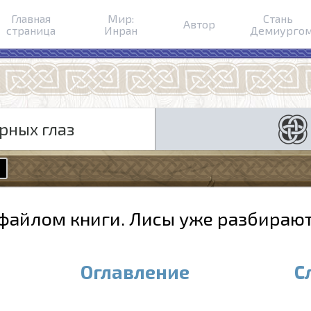
Главная
Мир:
Стань
Автор
страница
Инран
Демиурго
рных глаз
файлом книги. Лисы уже разбирают
Оглавление
С