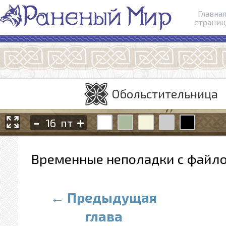
Главна
страниц
Обольстительница
-
+
пт
Временные неполадки с файло
← Предыдущая
глава