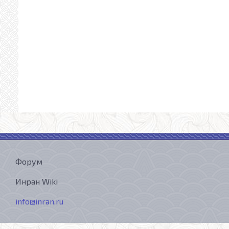
Форум
Инран Wiki
info@inran.ru