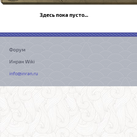
Здесь пока пусто...
Форум
Инран Wiki
info@inran.ru