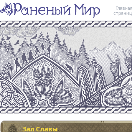
Главна
страниц
Зал Славы