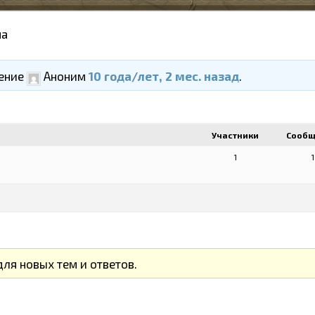
ма
ление
Аноним
10 года/лет, 2 мес. назад
.
Участники
Сооб
1
1
ля новых тем и ответов.