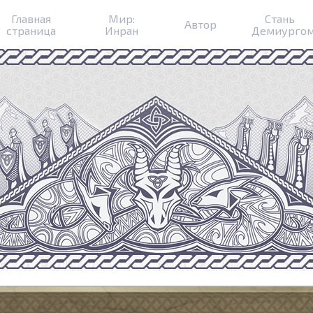
Главная
Мир:
Стань
Автор
страница
Инран
Демиурго