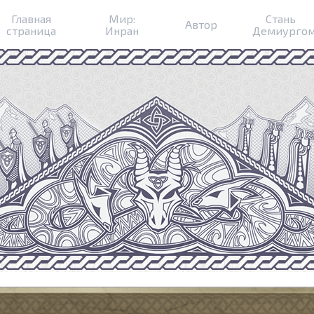
Главная
Мир:
Стань
Автор
страница
Инран
Демиурго