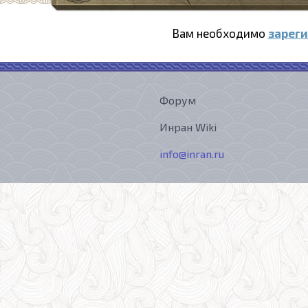
Вам необходимо
зарег
Форум
Инран Wiki
info@inran.ru